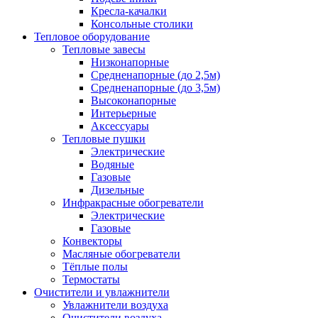
Кресла-качалки
Консольные столики
Тепловое оборудование
Тепловые завесы
Низконапорные
Средненапорные (до 2,5м)
Средненапорные (до 3,5м)
Высоконапорные
Интерьерные
Аксессуары
Тепловые пушки
Электрические
Водяные
Газовые
Дизельные
Инфракрасные обогреватели
Электрические
Газовые
Конвекторы
Масляные обогреватели
Тёплые полы
Термостаты
Очистители и увлажнители
Увлажнители воздуха
Очистители воздуха