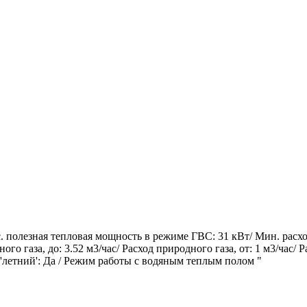
кс. полезная тепловая мощность в режиме ГВС: 31 кВт/ Мин. рас
о газа, до: 3.52 м3/час/ Расход природного газа, от: 1 м3/час/ Р
м 'летний': Да / Режим работы с водяным теплым полом "