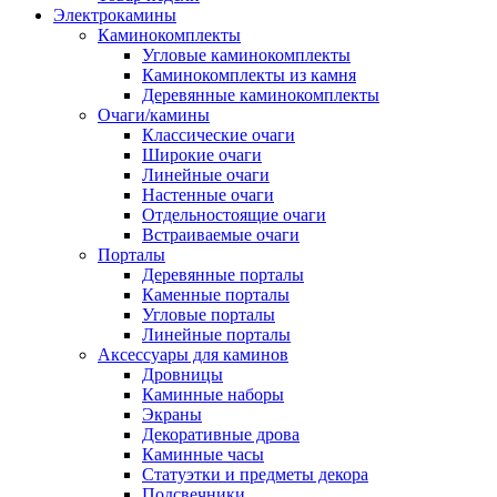
Электрокамины
Каминокомплекты
Угловые каминокомплекты
Каминокомплекты из камня
Деревянные каминокомплекты
Очаги/камины
Классические очаги
Широкие очаги
Линейные очаги
Настенные очаги
Отдельностоящие очаги
Встраиваемые очаги
Порталы
Деревянные порталы
Каменные порталы
Угловые порталы
Линейные порталы
Аксессуары для каминов
Дровницы
Каминные наборы
Экраны
Декоративные дрова
Каминные часы
Статуэтки и предметы декора
Подсвечники