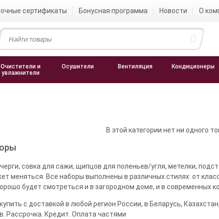
очные сертификаты
Бонусная программа
Новости
О ком
Очистители и
Осушители
Вентиляция
Кондиционеры
увлажнители
В этой категории нет ни одного то
боры
очерги, совка для сажи, щипцов для поленьев/угля, метелки, под
т меняться. Все наборы выполнены в различных стилях: от клас
орошо будет смотреться и в загородном доме, и в современных к
упить с доставкой в любой регион России, в Беларусь, Казахста
. Рассрочка. Кредит. Оплата частями