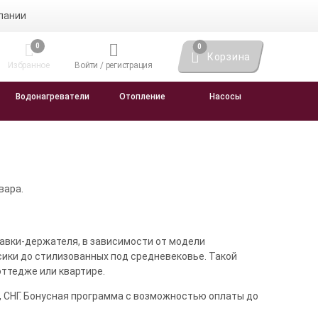
пании
0
0
Корзина
Избранное
Войти / регистрация
Водонагреватели
Отопление
Насосы
вара.
ставки-держателя, в зависимости от модели
сики до стилизованных под средневековье. Такой
оттедже или квартире.
н, СНГ. Бонусная программа с возможностью оплаты до