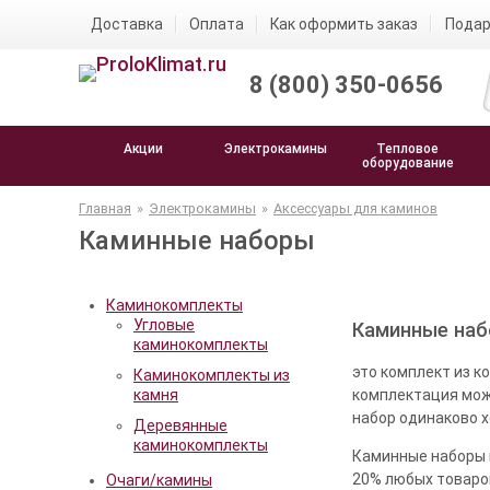
Доставка
Оплата
Как оформить заказ
Подар
8 (800) 350-0656
Акции
Электрокамины
Тепловое
оборудование
Главная
»
Электрокамины
»
Аксессуары для каминов
Каминные наборы
Каминокомплекты
Угловые
Каминные на
каминокомплекты
это комплект из к
Каминокомплекты из
камня
комплектация може
набор одинаково х
Деревянные
каминокомплекты
Каминные наборы к
20% любых товаров
Очаги/камины