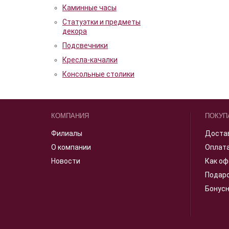
Каминные часы
Статуэтки и предметы
декора
Подсвечники
Кресла-качалки
Консольные столики
КОМПАНИЯ
ПОКУП
Филиалы
Доста
О компании
Оплат
Новости
Как оф
Подар
Бонус