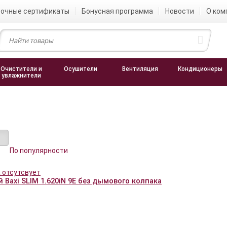
очные сертификаты
Бонусная программа
Новости
О ком
Очистители и
Осушители
Вентиляция
Кондиционеры
увлажнители
По популярности
 Baxi SLIM 1.620iN 9E без дымового колпака