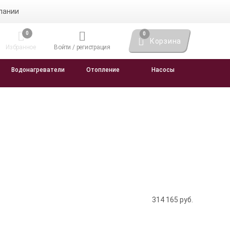
пании
0
0
Корзина
Избранное
Войти / регистрация
Водонагреватели
Отопление
Насосы
314 165
руб.