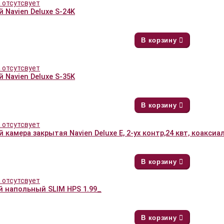
 Navien Deluxe S-24K
В корзину
 Navien Deluxe S-35K
В корзину
 камера закрытая Navien Deluxe E, 2-ух контр,24 квт, коаксиа
В корзину
й напольный SLIM HPS 1.99_
В корзину