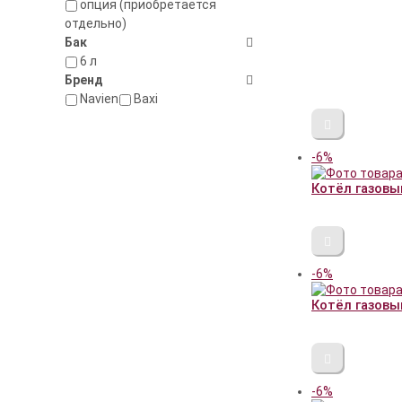
опция (приобретается
отдельно)
Бак
6 л
Бренд
Navien
Baxi
-6%
Котёл газовый
-6%
Котёл газовый
-6%