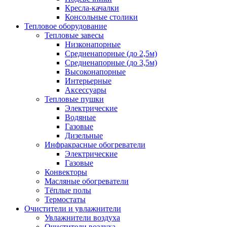
Кресла-качалки
Консольные столики
Тепловое оборудование
Тепловые завесы
Низконапорные
Средненапорные (до 2,5м)
Средненапорные (до 3,5м)
Высоконапорные
Интерьерные
Аксессуары
Тепловые пушки
Электрические
Водяные
Газовые
Дизельные
Инфракрасные обогреватели
Электрические
Газовые
Конвекторы
Масляные обогреватели
Тёплые полы
Термостаты
Очистители и увлажнители
Увлажнители воздуха
Очистители воздуха