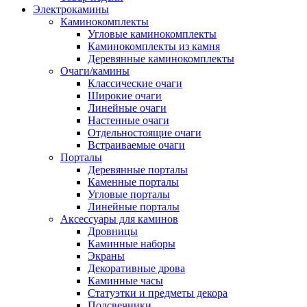
Электрокамины
Каминокомплекты
Угловые каминокомплекты
Каминокомплекты из камня
Деревянные каминокомплекты
Очаги/камины
Классические очаги
Широкие очаги
Линейные очаги
Настенные очаги
Отдельностоящие очаги
Встраиваемые очаги
Порталы
Деревянные порталы
Каменные порталы
Угловые порталы
Линейные порталы
Аксессуары для каминов
Дровницы
Каминные наборы
Экраны
Декоративные дрова
Каминные часы
Статуэтки и предметы декора
Подсвечники