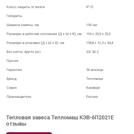
Класс защиты от влаги
IP 21
Габариты
Ширина завесы, см
154 см
Размеры в рабочем состоянии (Д х Ш х В), см
154 х 25,5 х 25,5
Размеры в упаковке (Д х Ш х В), см
158,8 х 31,3 х 34,4
Вес нетто/ брутто (кг)
23/ 26.2
Прочее
Гарантия
36 месяцы
Бренд
Тепломаш
Серия
Комфорт
Производитель
Россия
Тепловая завеса Тепломаш КЭВ-6П2021E
отзывы