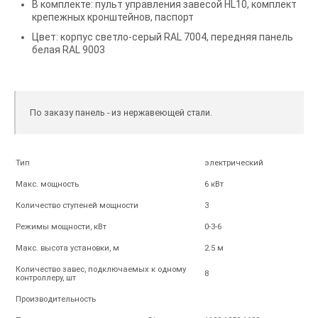
В комплекте: пульт управления завесой HL10, комплект
крепежных кронштейнов, паспорт
Цвет: корпус светло-серый RAL 7004, передняя панель
белая RAL 9003
По заказу панель - из нержавеющей стали.
Тип
электрический
Макс. мощность
6 кВт
Количество ступеней мощности
3
Режимы мощности, кВт
0-3-6
Макс. высота установки, м
2.5 м
Количество завес, подключаемых к одному
8
контроллеру, шт
Производительность