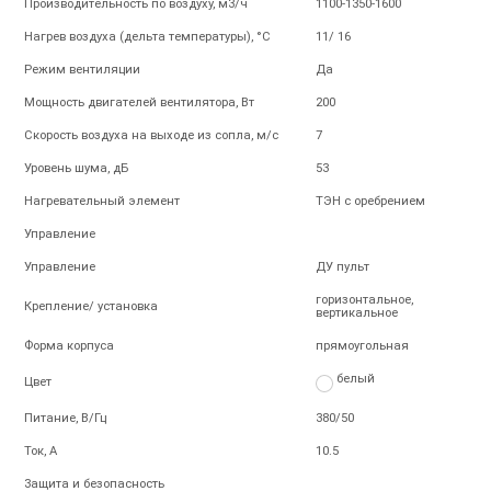
Производительность по воздуху, м3/ч
1100-1350-1600
Нагрев воздуха (дельта температуры), °С
11/ 16
Режим вентиляции
Да
Мощность двигателей вентилятора, Вт
200
Скорость воздуха на выходе из сопла, м/с
7
Уровень шума, дБ
53
Нагревательный элемент
ТЭН с оребрением
Управление
Управление
ДУ пульт
горизонтальное,
Крепление/ установка
вертикальное
Форма корпуса
прямоугольная
белый
Цвет
Питание, В/Гц
380/50
Ток, А
10.5
Защита и безопасность