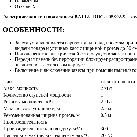
Параметры
Отзывы
0
Электрическая тепловая завеса BALLU BHC-L05S02-S
– ком
ОСОБЕННОСТИ:
Завеса устанавливается горизонтально над проемом при
выдачи товара и уличных касс с шириной проема до 50 см
Подключение к электрической сети осуществляется при п
Передняя панель без перфорации блокирует распространен
аналогов в классическом корпусе.
Включение и выключение завесы при помощи пылевлаго
Тип
горизонтальный
Макс. мощность
2 кВт
Количество ступеней мощности
1
Режимы мощности, кВт
2 кВт
Макс. высота установки, м
2.5 м
Рекомендованная ширина проема, м
0.5 м
Производительность
Производительность по воздуху, м3/ч
300
Нагрев воздуха (дельта температуры), °С
20 °С