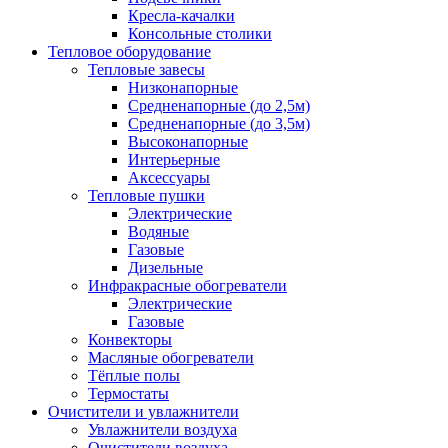
Кресла-качалки
Консольные столики
Тепловое оборудование
Тепловые завесы
Низконапорные
Средненапорные (до 2,5м)
Средненапорные (до 3,5м)
Высоконапорные
Интерьерные
Аксессуары
Тепловые пушки
Электрические
Водяные
Газовые
Дизельные
Инфракрасные обогреватели
Электрические
Газовые
Конвекторы
Масляные обогреватели
Тёплые полы
Термостаты
Очистители и увлажнители
Увлажнители воздуха
Очистители воздуха