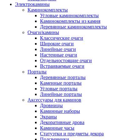
Электрокамины
Каминокомплекты
Угловые каминокомплекты
Каминокомплекты из камня
Деревянные каминокомплекты
Очаги/камины
Классические очаги
Широкие очаги
Линейные очаги
Настенные очаги
Отдельностоящие очаги
Встраиваемые очаги
Порталы
Деревянные порталы
Каменные порталы
Угловые порталы
Линейные порталы
Аксессуары для каминов
Дровницы
Каминные наборы
Экраны
Декоративные дрова
Каминные часы
Статуэтки и предметы декора
Подсвечники