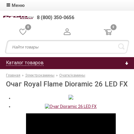
Меню
8 (800) 350-0656
0
0
Каталог товаров
Главная
»
Электрокамины
»
Очаги/камины
Очаг Royal Flame Dioramic 26 LED FX