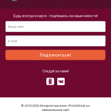
Будь всегда в курсе - подпишись на наши новости!
Следуй за нами!
Файлы cookie
Мы используем файлы cookie для улучшения
взаимодействия с пользователями и обслуживания.
Продолжая просмотр страниц нашего сайта, вы
© 2010-2026 Интернет-магазин «ProloKlimat.ru»
принимаете условия
Политики в отношении обработки
официальный сайт