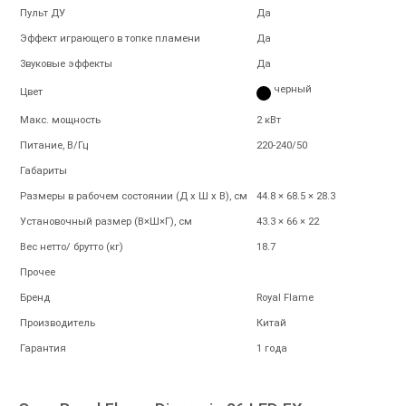
Пульт ДУ
Да
Эффект играющего в топке пламени
Да
Звуковые эффекты
Да
черный
Цвет
Макс. мощность
2 кВт
Питание, В/Гц
220-240/50
Габариты
Размеры в рабочем состоянии (Д х Ш х В), см
44.8 × 68.5 × 28.3
Установочный размер (В×Ш×Г), см
43.3 × 66 × 22
Вес нетто/ брутто (кг)
18.7
Прочее
Бренд
Royal Flame
Производитель
Китай
Гарантия
1 года