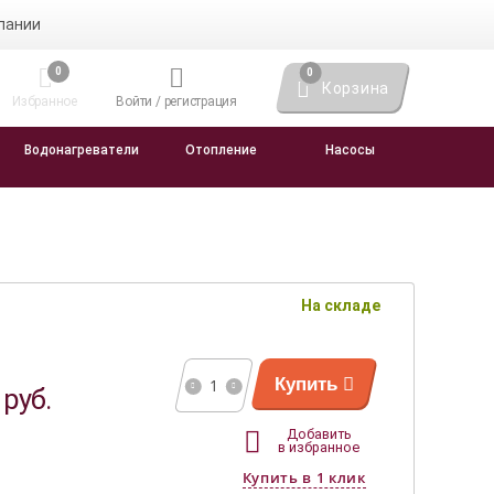
пании
0
0
Корзина
Избранное
Войти / регистрация
Водонагреватели
Отопление
Насосы
На складе
0
Купить
руб.
Добавить
в избранное