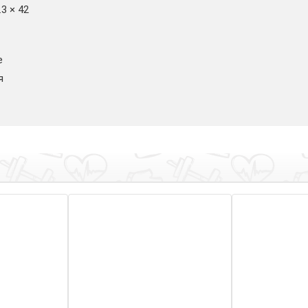
.3 × 42
e
я