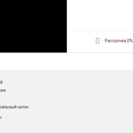
Рассрочка 0%
ый
кие
ральный шпон
н