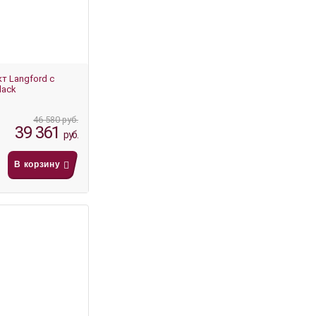
т Langford с
lack
46 580 руб.
39 361
руб.
В корзину