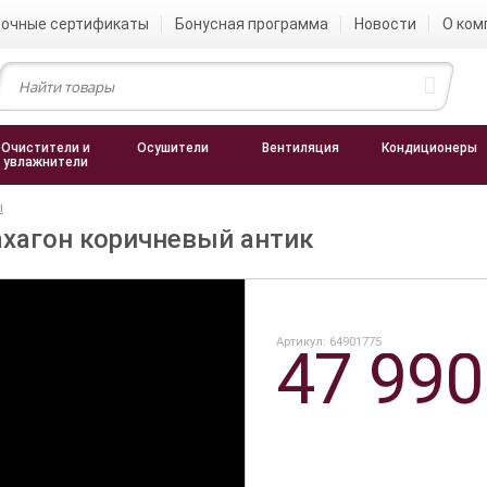
очные сертификаты
Бонусная программа
Новости
О ком
Очистители и
Осушители
Вентиляция
Кондиционеры
увлажнители
ы
махагон коричневый антик
Артикул: 64901775
47 99