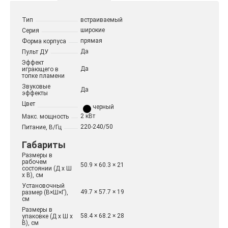
Тип
встраиваемый
широкие
Серия
прямая
Форма корпуса
Да
Пульт ДУ
Эффект
Да
играющего в
топке пламени
Звуковые
Да
эффекты
Цвет
черный
2 кВт
Макс. мощность
220-240/50
Питание, В/Гц
Габариты
Размеры в
рабочем
50.9 × 60.3 × 21
состоянии (Д х Ш
х В), см
Установочный
49.7 × 57.7 × 19
размер (В×Ш×Г),
см
Размеры в
58.4 × 68.2 × 28
упаковке (Д х Ш х
В), см