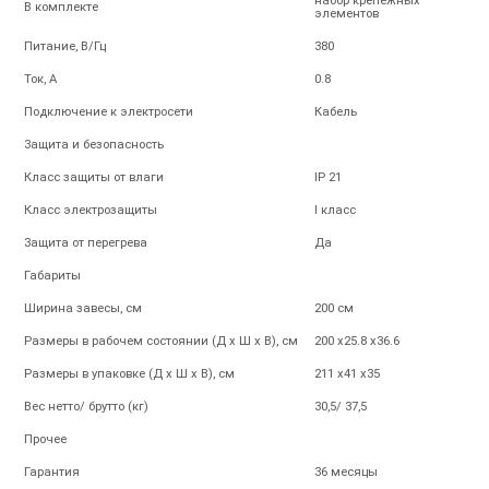
набор крепежных
В комплекте
элементов
Питание, В/Гц
380
Ток, А
0.8
Подключение к электросети
Кабель
Защита и безопасность
Класс защиты от влаги
IP 21
Класс электрозащиты
I класс
Защита от перегрева
Да
Габариты
Ширина завесы, см
200 см
Размеры в рабочем состоянии (Д х Ш х В), см
200 х25.8 х36.6
Размеры в упаковке (Д х Ш х В), см
211 х41 х35
Вес нетто/ брутто (кг)
30,5/ 37,5
Прочее
Гарантия
36 месяцы