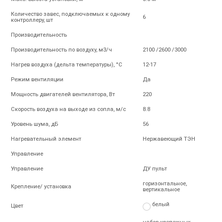
Количество завес, подключаемых к одному
6
контроллеру, шт
Производительность
Производительность по воздуху, м3/ч
2100 /2600 /3000
Нагрев воздуха (дельта температуры), °С
12-17
Режим вентиляции
Да
Мощность двигателей вентилятора, Вт
220
Скорость воздуха на выходе из сопла, м/с
8.8
Уровень шума, дБ
56
Нагревательный элемент
Нержавеющий ТЭН
Управление
Управление
ДУ пульт
горизонтальное,
Крепление/ установка
вертикальное
белый
Цвет