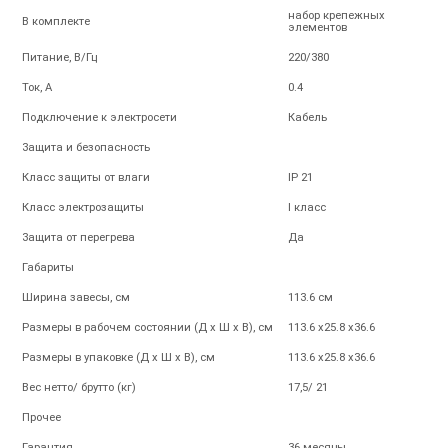
набор крепежных
В комплекте
элементов
Питание, В/Гц
220/380
Ток, А
0.4
Подключение к электросети
Кабель
Защита и безопасность
Класс защиты от влаги
IP 21
Класс электрозащиты
I класс
Защита от перегрева
Да
Габариты
Ширина завесы, см
113.6 см
Размеры в рабочем состоянии (Д х Ш х В), см
113.6 х25.8 х36.6
Размеры в упаковке (Д х Ш х В), см
113.6 х25.8 х36.6
Вес нетто/ брутто (кг)
17,5/ 21
Прочее
Гарантия
36 месяцы