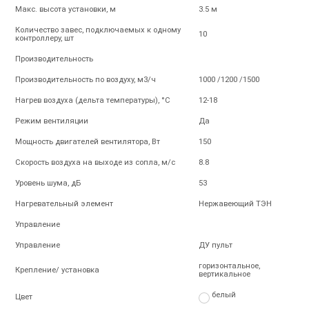
Макс. высота установки, м
3.5 м
Количество завес, подключаемых к одному
10
контроллеру, шт
Производительность
Производительность по воздуху, м3/ч
1000 /1200 /1500
Нагрев воздуха (дельта температуры), °С
12-18
Режим вентиляции
Да
Мощность двигателей вентилятора, Вт
150
Скорость воздуха на выходе из сопла, м/с
8.8
Уровень шума, дБ
53
Нагревательный элемент
Нержавеющий ТЭН
Управление
Управление
ДУ пульт
горизонтальное,
Крепление/ установка
вертикальное
белый
Цвет