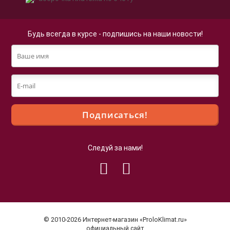
Будь всегда в курсе - подпишись на наши новости!
Следуй за нами!
Файлы cookie
Мы используем файлы cookie для улучшения
взаимодействия с пользователями и обслуживания.
Продолжая просмотр страниц нашего сайта, вы
© 2010-2026 Интернет-магазин «ProloKlimat.ru»
принимаете условия
Политики в отношении обработки
официальный сайт