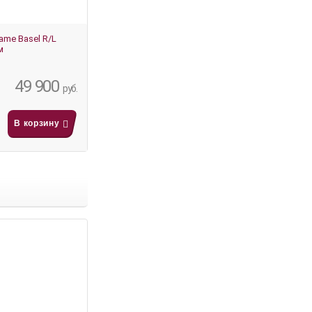
ame Basel R/L
м
49 900
руб.
В корзину