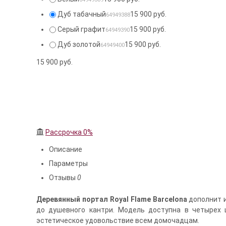
Дуб табачный
15 900 руб.
64949388
Серый графит
15 900 руб.
64949390
Дуб золотой
15 900 руб.
64949400
15 900
руб.
Рассрочка 0%
Описание
Параметры
Отзывы
0
Деревянный портал Royal Flame Barcelona
дополнит и
до душевного кантри. Модель доступна в четырех 
эстетическое удовольствие всем домочадцам.