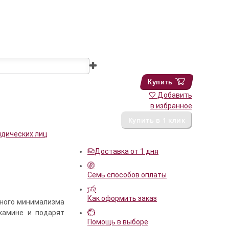
Купить
Добавить
в избранное
идических лиц
Доставка от 1 дня
Семь способов оплаты
Как оформить заказ
щного минимализма
камине и подарят
Помощь в выборе