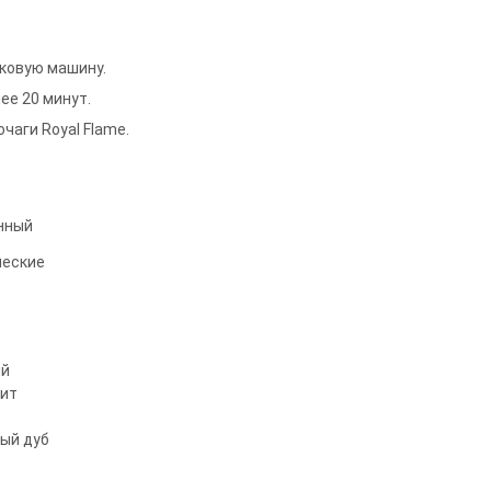
гковую машину.
ее 20 минут.
чаги Royal Flame.
нный
ческие
ый
ит
ый дуб