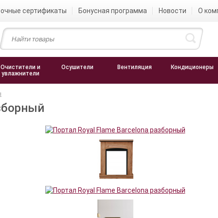
очные сертификаты
Бонусная программа
Новости
О ком
Очистители и
Осушители
Вентиляция
Кондиционеры
увлажнители
ы
азборный