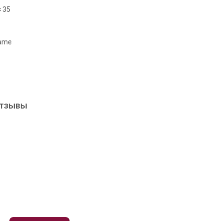
× 35
lame
отзывы