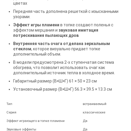
цветах
Передняя часть дополнена решеткой с изысканными
узорами.
Эффект игры пламени
в топке создают поленья с
эффектом мерцания
и
звуковая имитация
потрескивания пылающих дров
Внутренняя часть очага отделана зеркальным
стеклом
, которое визуально придает топке
дополнительный объем.
В модели предусмотрена 2-х ступенчатая система
обогрева, что позволит использовать очаг как
дополнительный источник тепла в холодное время.
Габаритный размер (В×Ш×Г) 61 × 50 × 23 cм
Установочный размер (В×Ш×Г) 56.3 × 39.5 × 13.3 cм
Тип
встраиваемый
Серия
классические
Эффект играющего в топке пламени
Да
Звуковые эффекты
Да