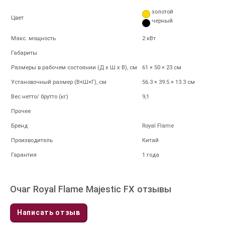
золотой
Цвет
черный
Макс. мощность
2 кВт
Габариты
Размеры в рабочем состоянии (Д х Ш х В), см
61 × 50 × 23 cм
Установочный размер (В×Ш×Г), см
56.3 × 39.5 × 13.3 cм
Вес нетто/ брутто (кг)
9,1
Прочее
Бренд
Royal Flame
Производитель
Китай
Гарантия
1 года
Очаг Royal Flame Majestic FX отзывы
Написать отзыв