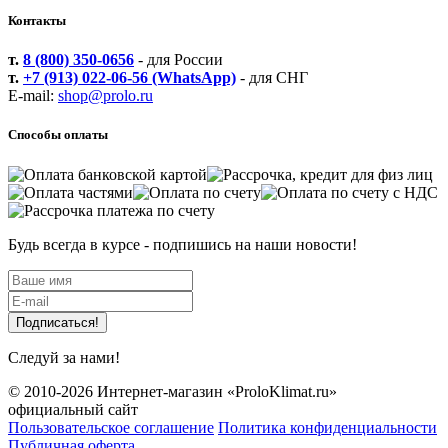
Контакты
т.
8 (800) 350-0656
- для России
т.
+7 (913) 022-06-56 (WhatsApp)
- для СНГ
E-mail:
shop@prolo.ru
Способы оплаты
Будь всегда в курсе - подпишись на наши новости!
Файлы cookie
Следуй за нами!
Мы используем файлы cookie для улучшения взаимодействия
с пользователями и обслуживания. Продолжая просмотр
© 2010-2026 Интернет-магазин «ProloKlimat.ru»
страниц нашего сайта, вы принимаете условия
Политики в
официальный сайт
Пользовательское соглашение
Политика конфиденциальности
отношении обработки персональных данных
.
Публичная оферта