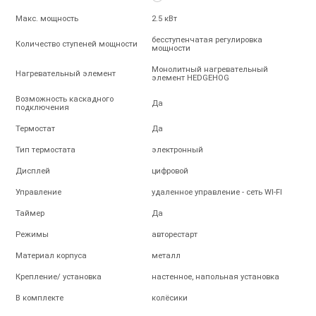
Макс. мощность
2.5 кВт
бесступенчатая регулировка
Количество ступеней мощности
мощности
Монолитный нагревательный
Нагревательный элемент
элемент HEDGEHOG
Возможность каскадного
Да
подключения
Термостат
Да
Тип термостата
электронный
Дисплей
цифровой
Управление
удаленное управление - сеть WI-FI
Таймер
Да
Режимы
авторестарт
Материал корпуса
металл
Крепление/ установка
настенное, напольная установка
В комплекте
колёсики