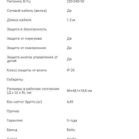
Питание, В/Гц
220-240/50
Сетевой кабель (вилка)
Да
Длина кабеля
1.2 м
Защита и безопасность
Защита от перегрева
Да
Защита от замерзания
Да
Защита кнопок управления от
Да
детей
Класс защиты от влаги
IP 24
Габариты
Размеры в рабочем состоянии
86×48,1×18,8 см
(Д х Ш х В), см
Вес нетто/ брутто (кг)
4,49
Прочее
Гарантия
5 года
Бренд
Ballu