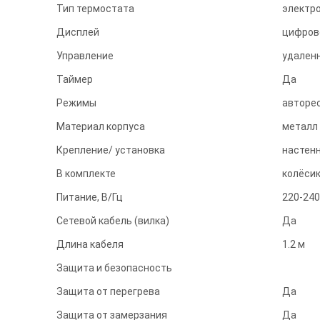
Тип термостата
электр
Дисплей
цифров
Управление
удаленн
Таймер
Да
Режимы
авторе
Материал корпуса
металл
Крепление/ установка
настенн
В комплекте
колёси
Питание, В/Гц
220-240
Сетевой кабель (вилка)
Да
Длина кабеля
1.2 м
Защита и безопасность
Защита от перегрева
Да
Защита от замерзания
Да