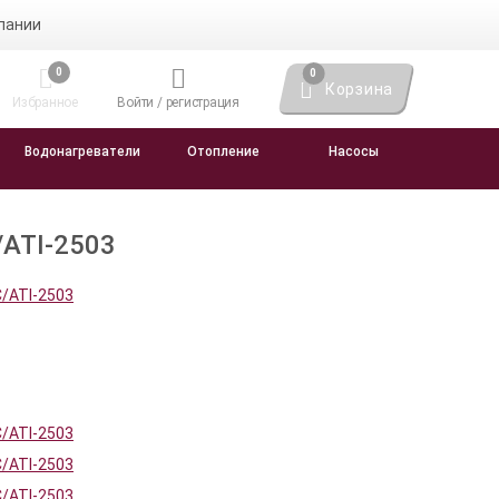
пании
0
0
Корзина
Избранное
Войти / регистрация
Водонагреватели
Отопление
Насосы
C/ATI-2503