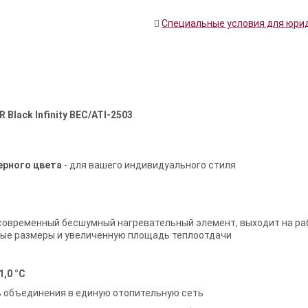
Специальные условия для юри
 Black Infinity BEC/ATI-2503
ерного цвета
- для вашего индивидуального стиля
современный бесшумный нагревательный элемент, выходит на р
ные размеры и увеличенную площадь теплоотдачи
,0 °С
 объединения в единую отопительную сеть