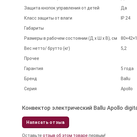
Защита кнопок управления от детей
Да
Класс защиты от влаги
IP 24
Габариты
Размеры в рабочем состоянии (Д х Ш х В), см
80×42×1
Вес нетто/ брутто (кг)
5,2
Прочее
Гарантия
5 года
Бренд
Ballu
Серия
Apollo
Конвектор электрический Ballu Apollo digit
Написать отзыв
Оставьте
отзыв об этом товаре
первым!