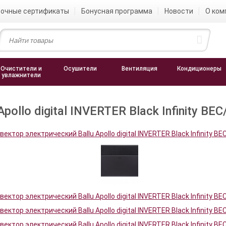
очные сертификаты
Бонусная программа
Новости
О ком
Очистители и
Осушители
Вентиляция
Кондиционеры
увлажнители
ollo digital INVERTER Black Infinity BE