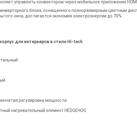
озволяет управлять конвектором через мобильное приложение HO
и инверторного блока, оснащенного полноразмерным цветным дис
ытого окна, достигается экономия электроэнергии до 70%
орпус для интерьеров в стиле Hi-tech
нтальный
ый
пенчатая регулировка мощности
тный нагревательный элемент HEDGEHOG