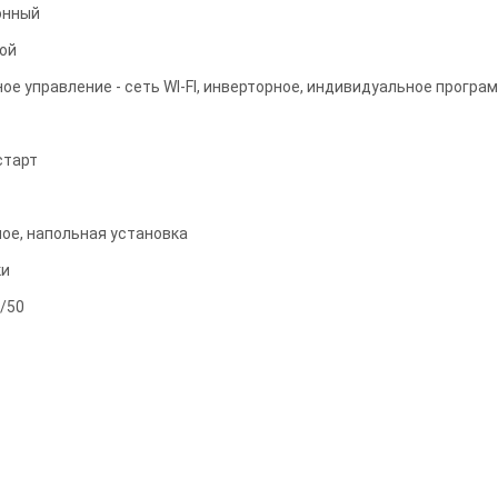
онный
ой
ое управление - сеть WI-FI, инверторное, индивидуальное прогр
старт
ое, напольная установка
ки
/50