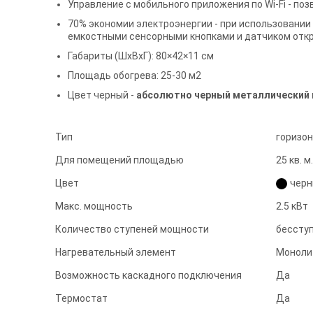
Управление c мобильного приложения по Wi-Fi - п
70% экономии электроэнергии - при использовани
емкостными сенсорными кнопками и датчиком откр
Габариты (ШxВxГ): 80×42×11 см
Площадь обогрева: 25-30 м2
Цвет черный -
абсолютно черный металлический к
Тип
горизо
Для помещений площадью
25 кв. м.
Цвет
черн
Макс. мощность
2.5 кВт
Количество ступеней мощности
бессту
Нагревательный элемент
Моноли
Возможность каскадного подключения
Да
Термостат
Да