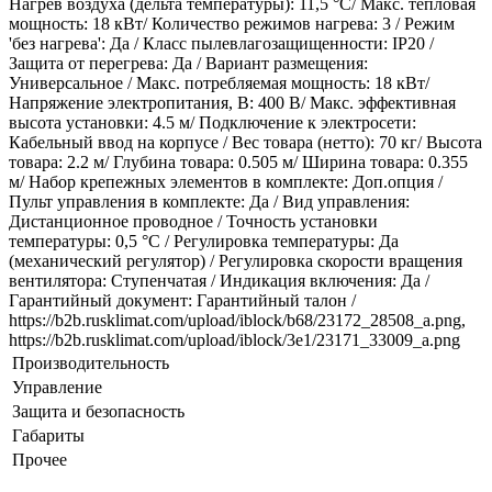
Нагрев воздуха (дельта температуры): 11,5 °С/ Макс. тепловая
мощность: 18 кВт/ Количество режимов нагрева: 3 / Режим
'без нагрева': Да / Класс пылевлагозащищенности: IP20 /
Защита от перегрева: Да / Вариант размещения:
Универсальное / Макс. потребляемая мощность: 18 кВт/
Напряжение электропитания, В: 400 В/ Макс. эффективная
высота установки: 4.5 м/ Подключение к электросети:
Кабельный ввод на корпусе / Вес товара (нетто): 70 кг/ Высота
товара: 2.2 м/ Глубина товара: 0.505 м/ Ширина товара: 0.355
м/ Набор крепежных элементов в комплекте: Доп.опция /
Пульт управления в комплекте: Да / Вид управления:
Дистанционное проводное / Точность установки
температуры: 0,5 °С / Регулировка температуры: Да
(механический регулятор) / Регулировка скорости вращения
вентилятора: Ступенчатая / Индикация включения: Да /
Гарантийный документ: Гарантийный талон /
https://b2b.rusklimat.com/upload/iblock/b68/23172_28508_a.png,
https://b2b.rusklimat.com/upload/iblock/3e1/23171_33009_a.png
Производительность
Управление
Защита и безопасность
Габариты
Прочее