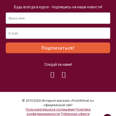
Будь всегда в курсе - подпишись на наши новости!
Следуй за нами!
Файлы cookie
Мы используем файлы cookie для улучшения
взаимодействия с пользователями и обслуживания.
Продолжая просмотр страниц нашего сайта, вы
© 2010-2026 Интернет-магазин «ProloKlimat.ru»
принимаете условия
Политики в отношении обработки
официальный сайт
Пользовательское соглашение
Политика
персональных данных
.
конфиденциальности
Публичная оферта