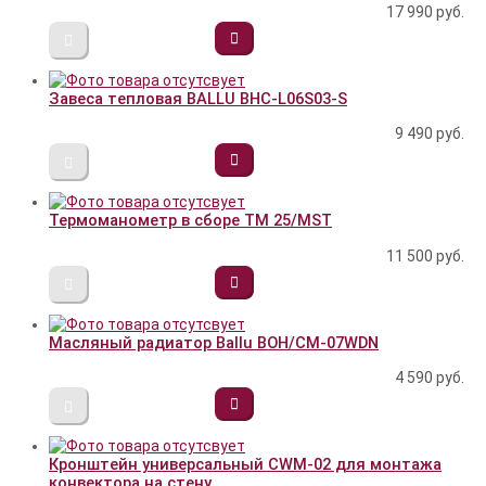
17 990
руб.
Завеса тепловая BALLU BHC-L06S03-S
9 490
руб.
Термоманометр в сборе TM 25/MST
11 500
руб.
Масляный радиатор Ballu BOH/CM-07WDN
4 590
руб.
Кронштейн универсальный CWM-02 для монтажа
конвектора на стену