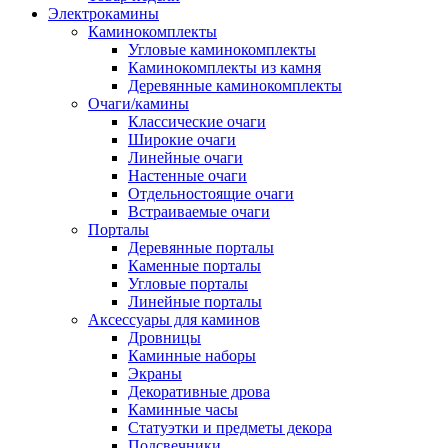
Электрокамины
Каминокомплекты
Угловые каминокомплекты
Каминокомплекты из камня
Деревянные каминокомплекты
Очаги/камины
Классические очаги
Широкие очаги
Линейные очаги
Настенные очаги
Отдельностоящие очаги
Встраиваемые очаги
Порталы
Деревянные порталы
Каменные порталы
Угловые порталы
Линейные порталы
Аксессуары для каминов
Дровницы
Каминные наборы
Экраны
Декоративные дрова
Каминные часы
Статуэтки и предметы декора
Подсвечники