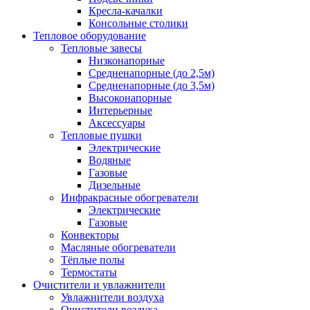
Кресла-качалки
Консольные столики
Тепловое оборудование
Тепловые завесы
Низконапорные
Средненапорные (до 2,5м)
Средненапорные (до 3,5м)
Высоконапорные
Интерьерные
Аксессуары
Тепловые пушки
Электрические
Водяные
Газовые
Дизельные
Инфракрасные обогреватели
Электрические
Газовые
Конвекторы
Масляные обогреватели
Тёплые полы
Термостаты
Очистители и увлажнители
Увлажнители воздуха
Очистители воздуха