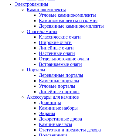
Электрокамины
Каминокомплекты
Угловые каминокомплекты
Каминокомплекты из камня
Деревянные каминокомплекты
Очаги/камины
Классические очаги
Широкие очаги
Линейные очаги
Настенные очаги
Отдельностоящие очаги
Встраиваемые очаги
Порталы
Деревянные порталы
Каменные порталы
Угловые порталы
Линейные порталы
Аксессуары для каминов
Дровницы
Каминные наборы
Экраны
Декоративные дрова
Каминные часы
Статуэтки и предметы декора
Подсвечники