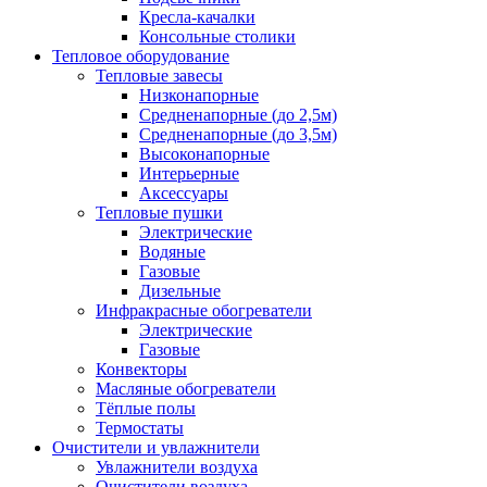
Кресла-качалки
Консольные столики
Тепловое оборудование
Тепловые завесы
Низконапорные
Средненапорные (до 2,5м)
Средненапорные (до 3,5м)
Высоконапорные
Интерьерные
Аксессуары
Тепловые пушки
Электрические
Водяные
Газовые
Дизельные
Инфракрасные обогреватели
Электрические
Газовые
Конвекторы
Масляные обогреватели
Тёплые полы
Термостаты
Очистители и увлажнители
Увлажнители воздуха
Очистители воздуха