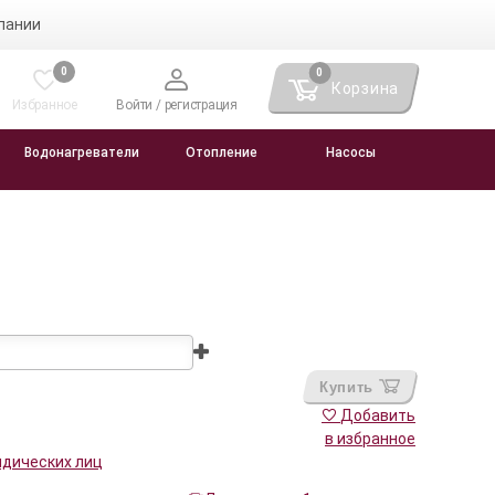
пании
0
0
Корзина
Избранное
Войти / регистрация
Водонагреватели
Отопление
Насосы
Купить
Добавить
в избранное
идических лиц