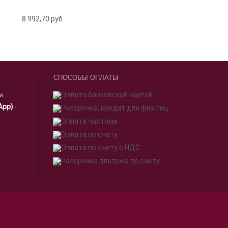
8 992,70
руб.
СПОСОБЫ ОПЛАТЫ
ии
App)
-