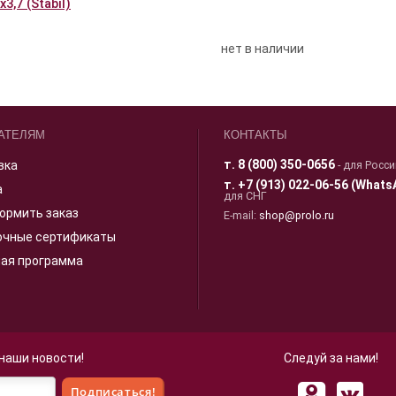
,7 (Stabil)
нет в наличии
АТЕЛЯМ
КОНТАКТЫ
т.
8 (800) 350-0656
вка
- для Росс
т.
+7 (913) 022-06-56 (Whats
а
для СНГ
ормить заказ
E-mail:
shop@prolo.ru
очные сертификаты
ная программа
 наши новости!
Следуй за нами!