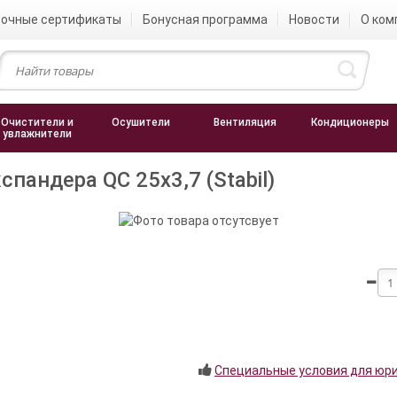
очные сертификаты
Бонусная программа
Новости
О ком
Очистители и
Осушители
Вентиляция
Кондиционеры
увлажнители
пандера QC 25х3,7 (Stabil)
Специальные условия для юр