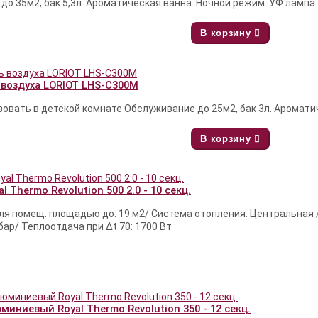
о 35м2, бак 5,3л. Ароматическая ванна. Ночной режим. УФ лампа. 
В корзину
воздуха LORIOT LHS-C300M
овать в детской комнате Обслуживание до 25м2, бак 3л. Ароматич
В корзину
l Thermo Revolution 500 2.0 - 10 секц.
я помещ. площадью до: 19 м2/ Система отопления: Центральная 
бар/ Теплоотдача при Δt 70: 1700 Вт
иниевый Royal Thermo Revolution 350 - 12 секц.