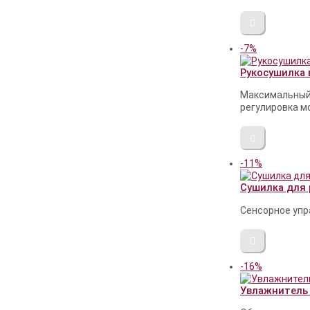
-7%
Рукосушилка 
Максимальный 
регулировка м
-11%
Cушилка для р
Сенсорное упра
-16%
Увлажнитель 