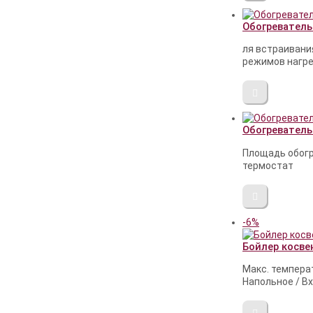
Обогреватель
ля встраивани
режимов нагрев
Обогреватель
Площадь обогр
термостат
-6%
Бойлер косве
Макс. темпера
Напольное / Вх