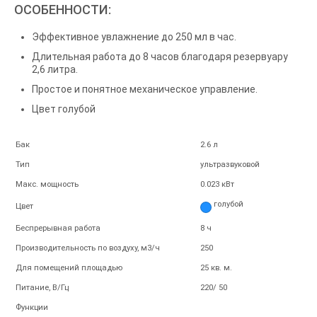
ОСОБЕННОСТИ:
Эффективное увлажнение до 250 мл в час.
Длительная работа до 8 часов благодаря резервуару
2,6 литра.
Простое и понятное механическое управление.
Цвет голубой
Бак
2.6 л
Тип
ультразвуковой
Макс. мощность
0.023 кВт
голубой
Цвет
Беcпрерывная работа
8 ч
Производительность по воздуху, м3/ч
250
Для помещений площадью
25 кв. м.
Питание, В/Гц
220/ 50
Функции