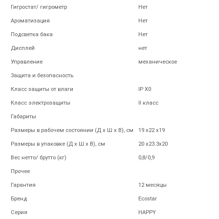
Гигростат/ гигрометр
Нет
Ароматизация
Нет
Подсветка бака
Нет
Дисплей
нет
Управление
механическое
Защита и безопасность
Класс защиты от влаги
IP X0
Класс электрозащиты
II класс
Габариты
Размеры в рабочем состоянии (Д х Ш х В), см
19 x22 x19
Размеры в упаковке (Д х Ш х В), см
20 x23.3x20
Вес нетто/ брутто (кг)
0,8/0,9
Прочее
Гарантия
12 месяцы
Бренд
Ecostar
Серия
HAPPY