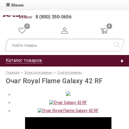
Меню
8 (800) 350-0656
0
0
Каталог товаров
Главная
»
Электрокамины
»
Очаги/камины
Очаг Royal Flame Galaxy 42 RF