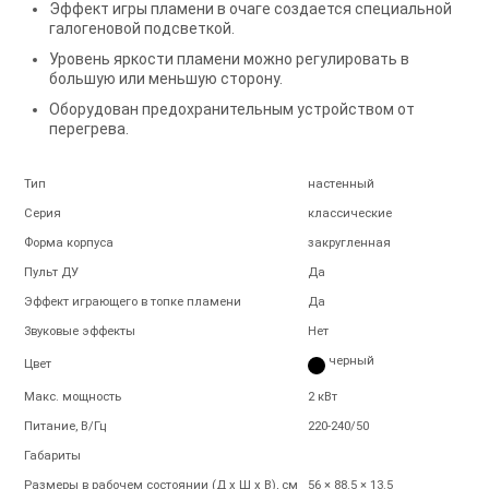
Эффект игры пламени в очаге создается специальной
галогеновой подсветкой.
Уровень яркости пламени можно регулировать в
большую или меньшую сторону.
Оборудован предохранительным устройством от
перегрева.
Тип
настенный
Серия
классические
Форма корпуса
закругленная
Пульт ДУ
Да
Эффект играющего в топке пламени
Да
Звуковые эффекты
Нет
черный
Цвет
Макс. мощность
2 кВт
Питание, В/Гц
220-240/50
Габариты
Размеры в рабочем состоянии (Д х Ш х В), см
56 × 88.5 × 13.5