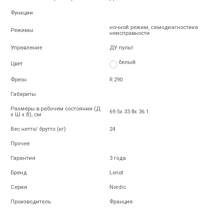
Функции
ночной режим, самодиагностика
Режимы
неисправности
Управление
ДУ пульт
белый
Цвет
Фреон
R 290
Габариты
Размеры в рабочем состоянии (Д
69.5x 33.8x 36.1
х Ш х В), см
Вес нетто/ брутто (кг)
24
Прочее
Гарантия
3 года
Бренд
Loriot
Серия
Nordic
Производитель
Франция