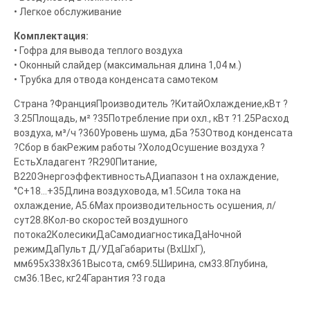
• Легкое обслуживание
Комплектация:
• Гофра для вывода теплого воздуха
• Оконный слайдер (максимальная длина 1,04 м.)
• Трубка для отвода конденсата самотеком
Страна ?ФранцияПроизводитель ?КитайОхлаждение,кВт ?
3.25Площадь, м² ?35Потребление при охл., кВт ?1.25Расход
воздуха, м³/ч ?360Уровень шума, дБа ?53Отвод конденсата
?Сбор в бакРежим работы ?ХолодОсушение воздуха ?
ЕстьХладагент ?R290Питание,
В220ЭнергоэффективностьAДиапазон t на охлаждение,
°С+18...+35Длина воздуховода, м1.5Сила тока на
охлаждение, А5.6Max производительность осушения, л/
сут28.8Кол-во скоростей воздушного
потока2КолесикиДаСамодиагностикаДаНочной
режимДаПульт Д/УДаГабариты (ВхШхГ),
мм695x338x361Высота, см69.5Ширина, см33.8Глубина,
см36.1Вес, кг24Гарантия ?3 года