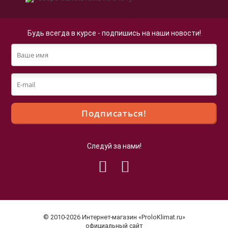
Будь всегда в курсе - подпишись на наши новости!
Следуй за нами!
Файлы cookie
Мы используем файлы cookie для улучшения
взаимодействия с пользователями и обслуживания.
Продолжая просмотр страниц нашего сайта, вы
© 2010-2026 Интернет-магазин «ProloKlimat.ru»
принимаете условия
Политики в отношении обработки
официальный сайт