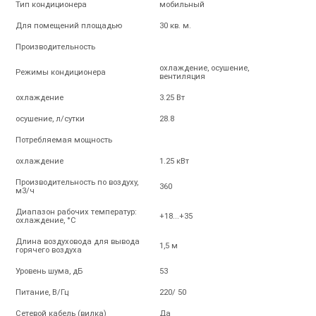
Тип кондиционера
мобильный
Для помещений площадью
30 кв. м.
Производительность
охлаждение, осушение,
Режимы кондиционера
вентиляция
охлаждение
3.25 Вт
осушение, л/сутки
28.8
Потребляемая мощность
охлаждение
1.25 кВт
Производительность по воздуху,
360
м3/ч
Диапазон рабочих температур:
+18...+35
охлаждение, °С
Длина воздуховода для вывода
1,5 м
горячего воздуха
Уровень шума, дБ
53
Питание, В/Гц
220/ 50
Сетевой кабель (вилка)
Да