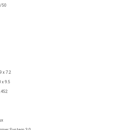
/50
9 х 7.2
 х 9.5
.452
ux
rmer System 3.0