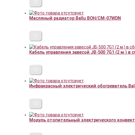
Масляный радиатор Ballu BOH/CM-07WDN
Кабель управления завесой JB-500 7G1 (2 м.) в
Инфракрасный электрический обогреватель Ball
Модуль отопительный электрического конвектор