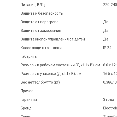
Питание, В/Гц
220-240
Защита и безопасность
Защита от перегрева
Да
Защита от замерзания
Да
Защита кнопок управления от детей
Да
Класс защиты от влаги
IP 24
Габариты
Размеры в рабочем состоянии (Д х Ш х В), см
8.6 х 12,
Размеры в упаковке (Д х Ш х В), см
16.5 х 10
Вес нетто/ брутто (кг)
0.386/ 0
Прочее
Гарантия
3 года
Бренд
Electrol
Серия
Transfo