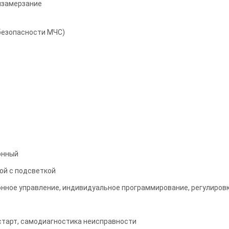
изамерзание
безопасности МЧС)
онный
ой с подсветкой
нное управление, индивидуальное программирование, регулиров
старт, самодиагностика неисправности