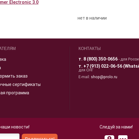
er Electronic 3.0
нет в наличии
АТЕЛЯМ
КОНТАКТЫ
т.
8 (800) 350-0656
вка
- для Росс
т.
+7 (913) 022-06-56 (Whats
а
для СНГ
ормить заказ
E-mail:
shop@prolo.ru
очные сертификаты
ная программа
 наши новости!
Следуй за нами!