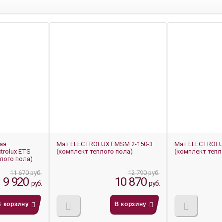
-15%
-22%
ая
Мат ELECTROLUX EMSM 2-150-3
Мат ELECTROLUX
trolux ETS
(комплект теплого пола)
(комплект тепл
плого пола)
11 670 руб.
12 790 руб.
9 920
10 870
руб.
руб.
В корзину
В корзину