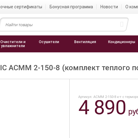
очные сертификаты
Бонусная программа
Новости
О ком
Очистители и
Осушители
Вентиляция
Кондиционеры
увлажнители
C ACМM 2-150-8 (комплект теплого п
Артикул: ACМM 2-150-8 к-т с термо
4 890
ру