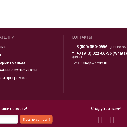
АТЕЛЯМ
КОНТАКТЫ
т.
8 (800) 350-0656
вка
- для Росс
т.
+7 (913) 022-06-56 (Whats
а
для СНГ
ормить заказ
E-mail:
shop@prolo.ru
очные сертификаты
ная программа
 наши новости!
Следуй за нами!