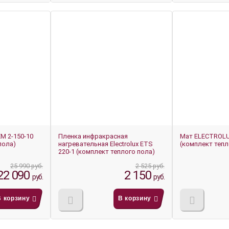
-14%
-14%
M 2-150-10
Пленка инфракрасная
Мат ELECTROLU
пола)
нагревательная Electrolux ETS
(комплект тепл
220-1 (комплект теплого пола)
25 990 руб.
2 525 руб.
22 090
2 150
руб.
руб.
В корзину
В корзину