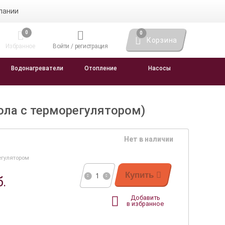
пании
0
0
Корзина
Избранное
Войти / регистрация
Водонагреватели
Отопление
Насосы
ола с терморегулятором)
Нет в наличии
регулятором
Купить
б.
Добавить
в избранное