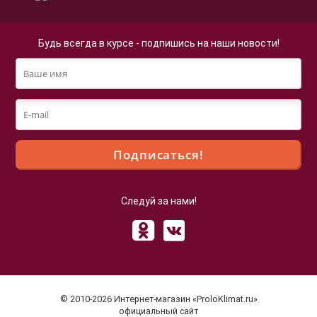
Будь всегда в курсе - подпишись на наши новости!
Следуй за нами!
Файлы cookie
Мы используем файлы cookie для улучшения
взаимодействия с пользователями и обслуживания.
Продолжая просмотр страниц нашего сайта, вы
© 2010-2026 Интернет-магазин «ProloKlimat.ru»
принимаете условия
Политики в отношении обработки
официальный сайт