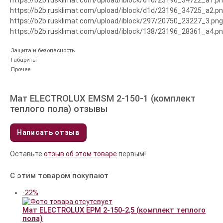
https://b2b.rusklimat.com/upload/iblock/610/23196_34722_a1.pn
https://b2b.rusklimat.com/upload/iblock/d1d/23196_34725_a2.pn
https://b2b.rusklimat.com/upload/iblock/297/20750_23227_3.png
https://b2b.rusklimat.com/upload/iblock/138/23196_28361_a4.p
Защита и безопасность
Габариты
Прочее
Мат ELECTROLUX EMSM 2-150-1 (комплект
теплого пола) отзывы
Написать отзыв
Оставьте
отзыв об этом товаре
первым!
С этим товаром покупают
-22%
Мат ELECTROLUX EPM 2-150-2,5 (комплект теплого
пола)