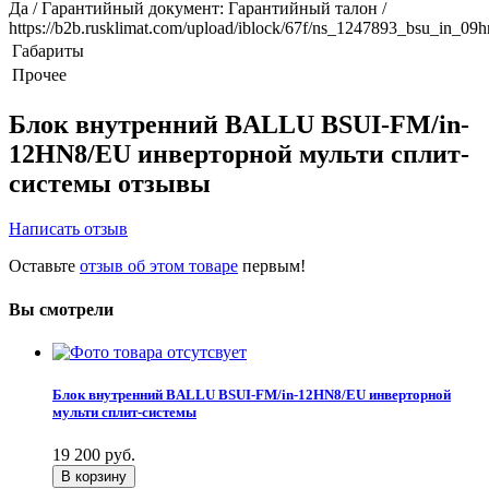
Да / Гарантийный документ: Гарантийный талон /
https://b2b.rusklimat.com/upload/iblock/67f/ns_1247893_bsu_in_0
Габариты
Прочее
Блок внутренний BALLU BSUI-FM/in-
12HN8/EU инверторной мульти сплит-
системы отзывы
Написать отзыв
Оставьте
отзыв об этом товаре
первым!
Вы смотрели
Блок внутренний BALLU BSUI-FM/in-12HN8/EU инверторной
мульти сплит-системы
19 200
руб.
В корзину