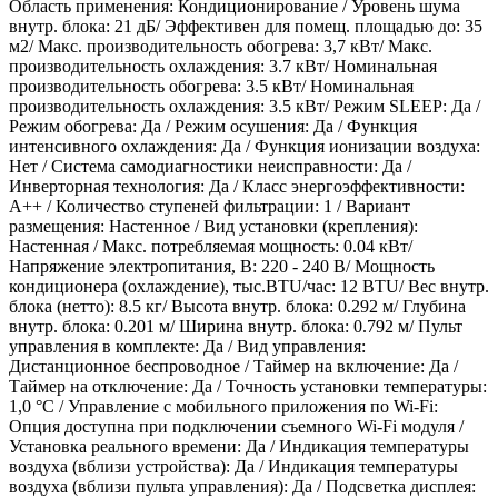
Область применения: Кондиционирование / Уровень шума
внутр. блока: 21 дБ/ Эффективен для помещ. площадью до: 35
м2/ Макс. производительность обогрева: 3,7 кВт/ Макс.
производительность охлаждения: 3.7 кВт/ Номинальная
производительность обогрева: 3.5 кВт/ Номинальная
производительность охлаждения: 3.5 кВт/ Режим SLEEP: Да /
Режим обогрева: Да / Режим осушения: Да / Функция
интенсивного охлаждения: Да / Функция ионизации воздуха:
Нет / Система самодиагностики неисправности: Да /
Инверторная технология: Да / Класс энергоэффективности:
A++ / Количество ступеней фильтрации: 1 / Вариант
размещения: Настенное / Вид установки (крепления):
Настенная / Макс. потребляемая мощность: 0.04 кВт/
Напряжение электропитания, В: 220 - 240 В/ Мощность
кондиционера (охлаждение), тыс.BTU/час: 12 BTU/ Вес внутр.
блока (нетто): 8.5 кг/ Высота внутр. блока: 0.292 м/ Глубина
внутр. блока: 0.201 м/ Ширина внутр. блока: 0.792 м/ Пульт
управления в комплекте: Да / Вид управления:
Дистанционное беспроводное / Таймер на включение: Да /
Таймер на отключение: Да / Точность установки температуры:
1,0 °С / Управление c мобильного приложения по Wi-Fi:
Опция доступна при подключении съемного Wi-Fi модуля /
Установка реального времени: Да / Индикация температуры
воздуха (вблизи устройства): Да / Индикация температуры
воздуха (вблизи пульта управления): Да / Подсветка дисплея: