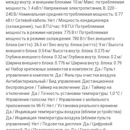
между внутр. и внешним блоками: 10 м/ Макс. потребляемая
мощность: 1.4 кВт/ Напряжение электропитания, В: 220 -
240 В/ Номинальная средняя потребляемая мощность: 0.77
кВт/ Сетевой кабель: Нет / Мощность кондиционера
(охлаждение), тыс.BTU/час: 9 BTU/ Потребляемая
мощность в режиме нагрева: 775 Вт/ Потребляемая
мощность в режиме охлаждения: 780 Вт/ Вес внешнего
блока (нетто): 26.5 кг/ Вес внутр. блока (нетто): 9 кг/ Высота
внешнего блока: 0.54 м/ Высота внутр. блока: 0.275 м/
Глубина внешнего блока: 0.32 м/ Глубина внутр. блока: 0.2 м/
Ширина внешнего блока: 0.776 м/ Ширина внутр. блока: 0.79
м/ Набор крепежных элементов в комплекте: Да / Пульт
управления в комплекте: Да / Фильтры очистки воздуха:
Антибактериальный / Вид управления: Дистанционное
беспроводное / Таймер на включение: Да / Таймер на
отключение: Да / Точность установки температуры: 1,0 °С /
Управление голосом: Нет / Управление c мобильного
приложения по Wi-Fi: Нет / Установка реального времени:
Да / Индикация температуры воздуха (вблизи устройства):
Да / Индикация температуры воздуха (вблизи пульта
управления): Нет / Подсветка дисплея: Да / Цифровой