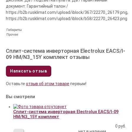
дисплей: Да / Подсветка пульта: Да / Гарантийный
документ: Гарантийный талон /
https://b2b.rusklimat.com/upload/iblock/367/22270_26179.png,
https://b2b.rusklimat.com/upload/iblock/b58/22270_26423.png
Габариты
Прочее
Сплит-система инверторная Electrolux EACS/I-
09 HM/N3_15Y комплект отзывы
Написать отзыв
Оставьте
отзыв об этом товаре
первым!
Вы смотрели
Сплит-система инверторная Electrolux EACS/I-09
HM/N3_15Y комплект
0
руб.
нет в наличии