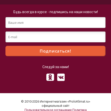
Будь всегда в курсе - подпишись на наши новости!
Следуй за нами!
Файлы cookie
Мы используем файлы cookie для улучшения
взаимодействия с пользователями и обслуживания.
Продолжая просмотр страниц нашего сайта, вы
© 2010-2026 Интернет-магазин «ProloKlimat.ru»
принимаете условия
Политики в отношении обработки
официальный сайт
Пользовательское соглашение
Политика
персональных данных
.