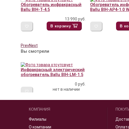
Обогреватель инфракрасный
Обогреватель ин
Ballu BIH-T-4.5
Ballu BIH-AP4-1.0
13 990
руб.
В корзину
В ко
Prev
Next
Вы смотрели
Инфракрасный электрический
обогреватель Ballu BIH-LM-1.5
0
руб.
нет в наличии
КОМПАНИЯ
ПОКУП
Филиалы
Доста
О компании
Оплат