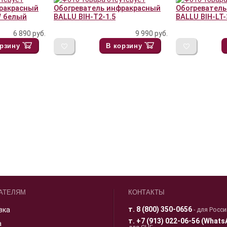
фракрасный
Обогреватель инфракрасный
Обогревател
 W белый
BALLU BIH-T2-1.5
BALLU BIH-LT-
6 890
руб.
9 990
руб.
рзину
В корзину
АТЕЛЯМ
КОНТАКТЫ
т.
8 (800) 350-0656
вка
- для Росс
т.
+7 (913) 022-06-56 (Whats
а