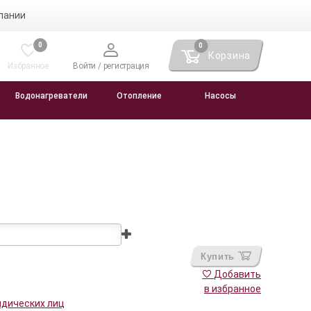
пании
0
0
Корзина
Избранное
Войти / регистрация
Водонагреватели
Отопление
Насосы
Купить
Добавить
в избранное
идических лиц