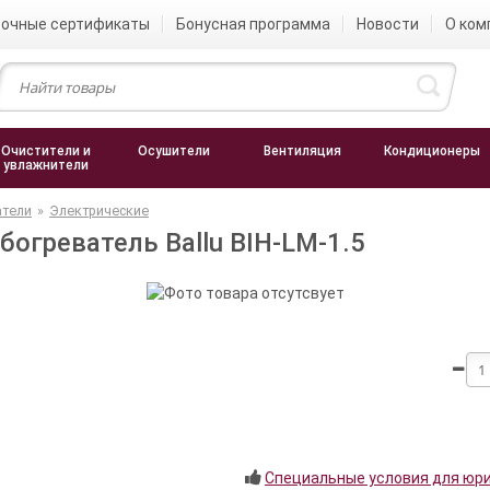
очные сертификаты
Бонусная программа
Новости
О ком
Очистители и
Осушители
Вентиляция
Кондиционеры
увлажнители
атели
»
Электрические
огреватель Ballu BIH-LM-1.5
Специальные условия для юр