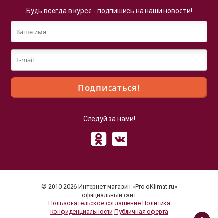
Будь всегда в курсе - подпишись на наши новости!
Следуй за нами!
Файлы cookie
Мы используем файлы cookie для улучшения
взаимодействия с пользователями и обслуживания.
Продолжая просмотр страниц нашего сайта, вы
© 2010-2026 Интернет-магазин «ProloKlimat.ru»
принимаете условия
Политики в отношении обработки
официальный сайт
Пользовательское соглашение
Политика
персональных данных
.
конфиденциальности
Публичная оферта
Принимаю