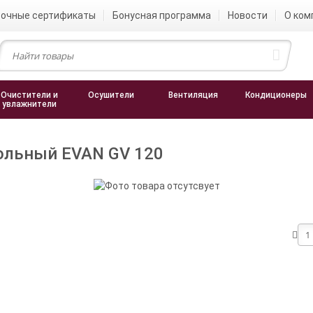
очные сертификаты
Бонусная программа
Новости
О ком
Очистители и
Осушители
Вентиляция
Кондиционеры
увлажнители
польный EVAN GV 120