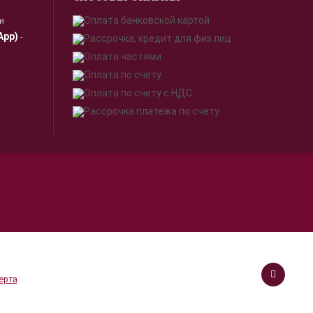
ии
App)
-
я.
Принимаю
работки
ерта
Онлайн консультант