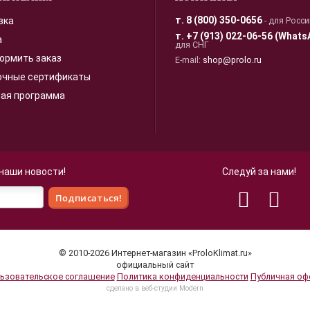
т.
8 (800) 350-0656
вка
- для Росс
т.
+7 (913) 022-06-56 (Whats
а
для СНГ
ормить заказ
E-mail:
shop@prolo.ru
очные сертификаты
ная программа
 наши новости!
Следуй за нами!
 для улучшения взаимодействия с пользователями и обслуживани
© 2010-2026 Интернет-магазин «ProloKlimat.ru»
 нашего сайта, вы принимаете условия
Политики в отношении об
официальный сайт
ьзовательское соглашение
Политика конфиденциальности
Публичная оф
cделано в веб-студии Modern