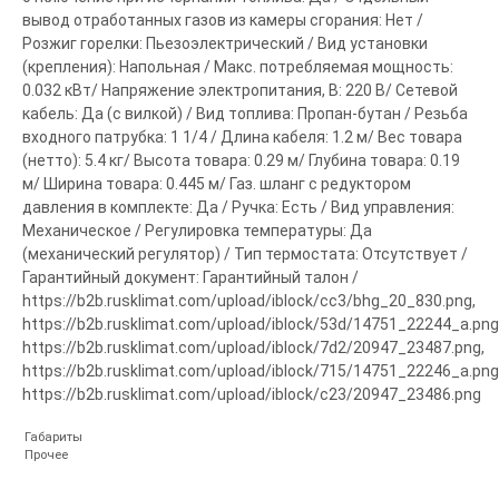
вывод отработанных газов из камеры сгорания: Нет /
Розжиг горелки: Пьезоэлектрический / Вид установки
(крепления): Напольная / Макс. потребляемая мощность:
0.032 кВт/ Напряжение электропитания, В: 220 В/ Сетевой
кабель: Да (с вилкой) / Вид топлива: Пропан-бутан / Резьба
входного патрубка: 1 1/4 / Длина кабеля: 1.2 м/ Вес товара
(нетто): 5.4 кг/ Высота товара: 0.29 м/ Глубина товара: 0.19
м/ Ширина товара: 0.445 м/ Газ. шланг с редуктором
давления в комплекте: Да / Ручка: Есть / Вид управления:
Механическое / Регулировка температуры: Да
(механический регулятор) / Тип термостата: Отсутствует /
Гарантийный документ: Гарантийный талон /
https://b2b.rusklimat.com/upload/iblock/cc3/bhg_20_830.png,
https://b2b.rusklimat.com/upload/iblock/53d/14751_22244_a.png
https://b2b.rusklimat.com/upload/iblock/7d2/20947_23487.png,
https://b2b.rusklimat.com/upload/iblock/715/14751_22246_a.png
https://b2b.rusklimat.com/upload/iblock/c23/20947_23486.png
Габариты
Прочее