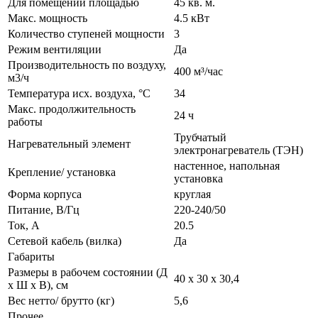
Для помещений площадью
45 кв. м.
Макс. мощность
4.5 кВт
Количество ступеней мощности
3
Режим вентиляции
Да
Производительность по воздуху,
400 м³/час
м3/ч
Температура исх. воздуха, °С
34
Макс. продолжительность
24 ч
работы
Трубчатый
Нагревательный элемент
электронагреватель (ТЭН)
настенное, напольная
Крепление/ установка
установка
Форма корпуса
круглая
Питание, В/Гц
220-240/50
Ток, А
20.5
Сетевой кабель (вилка)
Да
Габариты
Размеры в рабочем состоянии (Д
40 х 30 х 30,4
х Ш х В), см
Вес нетто/ брутто (кг)
5,6
Прочее