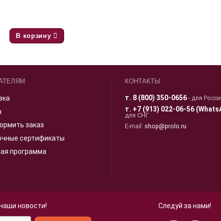
В корзину
АТЕЛЯМ
КОНТАКТЫ
т.
8 (800) 350-0656
вка
- для Росс
т.
+7 (913) 022-06-56 (Whats
а
для СНГ
ормить заказ
E-mail:
shop@prolo.ru
очные сертификаты
ная программа
 наши новости!
Следуй за нами!