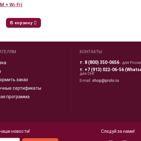
 + Wi-Fi)
В корзину
АТЕЛЯМ
КОНТАКТЫ
т.
8 (800) 350-0656
вка
- для Росс
т.
+7 (913) 022-06-56 (Whats
а
для СНГ
ормить заказ
E-mail:
shop@prolo.ru
очные сертификаты
ная программа
 наши новости!
Следуй за нами!