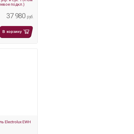
левое подкл.)
37 980
руб.
В корзину
ь Electrolux EWH