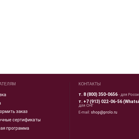
АТЕЛЯМ
КОНТАКТЫ
т.
8 (800) 350-0656
вка
- для Росс
т.
+7 (913) 022-06-56 (Whats
а
для СНГ
ормить заказ
E-mail:
shop@prolo.ru
очные сертификаты
ная программа