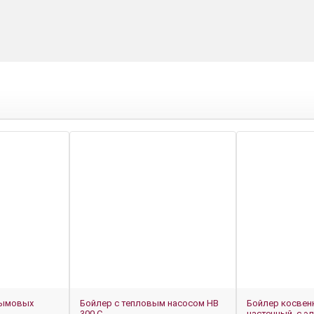
дымовых
Бойлер с тепловым насосом HB
Бойлер косвен
300 C
настенный, с эл