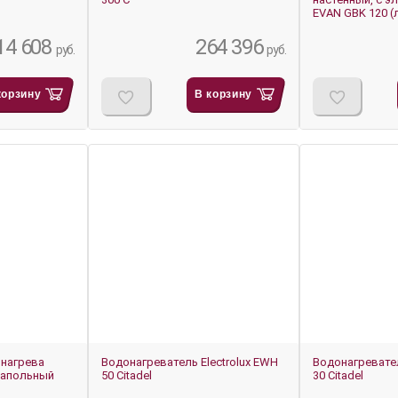
EVAN GBK 120 (
14 608
264 396
руб.
руб.
корзину
В корзину
-7%
-6%
 нагрева
Водонагреватель Electrolux EWH
Водонагревател
напольный
50 Citadel
30 Citadel