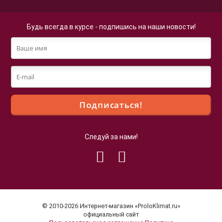
Будь всегда в курсе - подпишись на наши новости!
Следуй за нами!
Файлы cookie
Мы используем файлы cookie для улучшения
взаимодействия с пользователями и обслуживания.
Продолжая просмотр страниц нашего сайта, вы
© 2010-2026 Интернет-магазин «ProloKlimat.ru»
принимаете условия
Политики в отношении обработки
официальный сайт