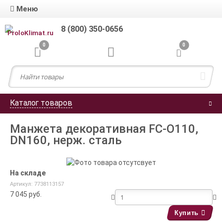
Меню
8 (800) 350-0656
0
0
Каталог товаров
Манжета декоративная FC-O110,
DN160, нерж. сталь
На складе
Артикул: 7738113157
7 045
руб.
Купить