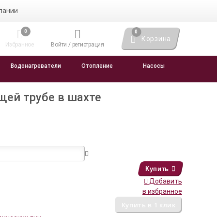
пании
0
0
Корзина
Избранное
Войти / регистрация
Водонагреватели
Отопление
Насосы
щей трубе в шахте
Купить
Добавить
в избранное