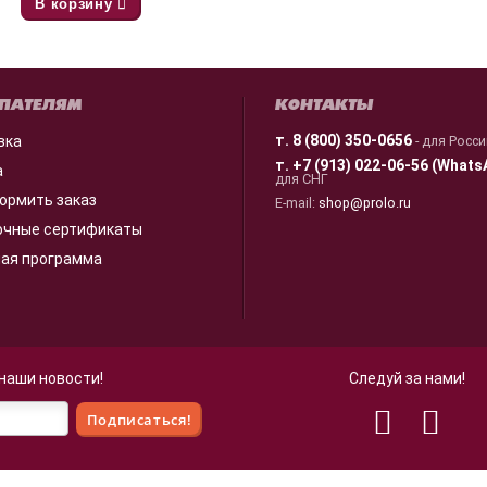
В корзину
ПАТЕЛЯМ
КОНТАКТЫ
т.
8 (800) 350-0656
вка
- для Росс
т.
+7 (913) 022-06-56 (Whats
а
для СНГ
ормить заказ
E-mail:
shop@prolo.ru
очные сертификаты
ная программа
 наши новости!
Следуй за нами!