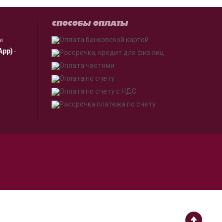
СПОСОБЫ ОПЛАТЫ
ии
App)
-
я.
Принимаю
работки