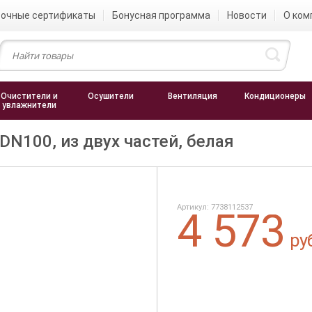
очные сертификаты
Бонусная программа
Новости
О ком
Очистители и
Осушители
Вентиляция
Кондиционеры
увлажнители
N100, из двух частей, белая
Артикул: 7738112537
4 573
ру