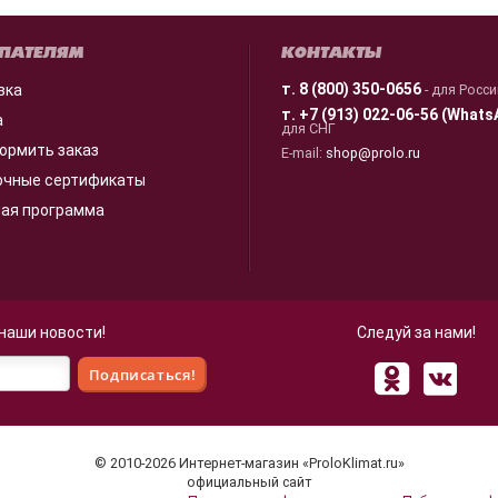
ПАТЕЛЯМ
КОНТАКТЫ
т.
8 (800) 350-0656
вка
- для Росс
т.
+7 (913) 022-06-56 (Whats
а
для СНГ
ормить заказ
E-mail:
shop@prolo.ru
очные сертификаты
ная программа
 наши новости!
Следуй за нами!
 для улучшения взаимодействия с пользователями и обслуживани
© 2010-2026 Интернет-магазин «ProloKlimat.ru»
 нашего сайта, вы принимаете условия
Политики в отношении об
официальный сайт