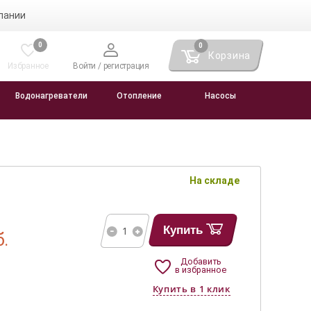
пании
0
0
Корзина
Избранное
Войти / регистрация
Водонагреватели
Отопление
Насосы
На складе
Купить
б.
Добавить
в избранное