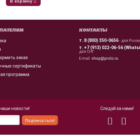
В корзину
ПАТЕЛЯМ
КОНТАКТЫ
т.
8 (800) 350-0656
вка
- для Росс
т.
+7 (913) 022-06-56 (Whats
а
для СНГ
ормить заказ
E-mail:
shop@prolo.ru
очные сертификаты
ная программа
 наши новости!
Следуй за нами!