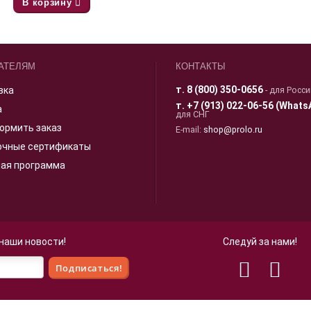
В корзину
АТЕЛЯМ
КОНТАКТЫ
т.
8 (800) 350-0656
вка
- для Росс
т.
+7 (913) 022-06-56 (Whats
а
для СНГ
ормить заказ
E-mail:
shop@prolo.ru
очные сертификаты
ная программа
 наши новости!
Следуй за нами!