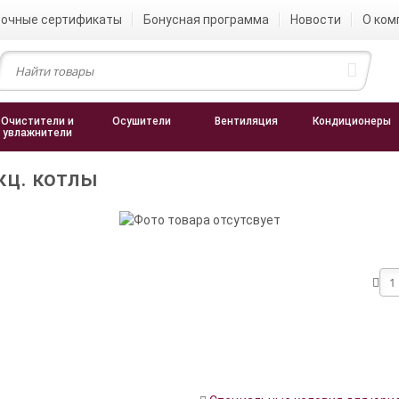
очные сертификаты
Бонусная программа
Новости
О ком
Очистители и
Осушители
Вентиляция
Кондиционеры
увлажнители
кц. котлы