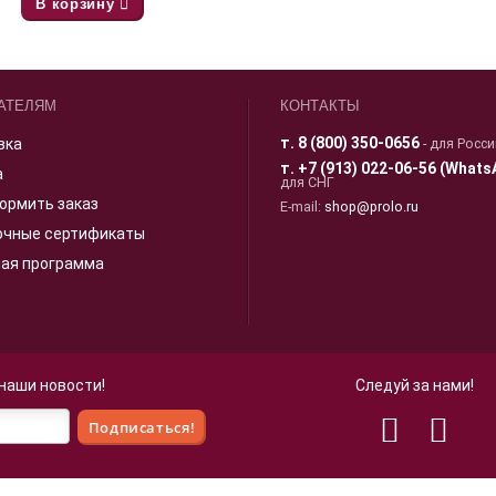
В корзину
АТЕЛЯМ
КОНТАКТЫ
т.
8 (800) 350-0656
вка
- для Росс
т.
+7 (913) 022-06-56 (Whats
а
для СНГ
ормить заказ
E-mail:
shop@prolo.ru
очные сертификаты
ная программа
 наши новости!
Следуй за нами!