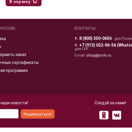
В корзину
АТЕЛЯМ
КОНТАКТЫ
т.
8 (800) 350-0656
вка
- для Росс
т.
+7 (913) 022-06-56 (Whats
а
для СНГ
ормить заказ
E-mail:
shop@prolo.ru
очные сертификаты
ная программа
 наши новости!
Следуй за нами!